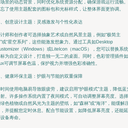
或场景的动态背景，同时优化系统资源分配，确保游戏运行流畅
别忘了使用主题配套的图标包和光标样式，让整体界面更协调。
三、创意设计主题：灵感激发与个性化表达
设计师和创作者可选择抽象艺术或自然风景主题，例如“极简主
”或“星空系列”，这些能激发想象力。通过工具如Desktop
ustomizer（Windows）或LiteIcon（macOS），您可以替换系
图标为自定义设计，打造独一无二的桌面。同时，色彩管理插件
.lux可调节屏幕色温，保护视力并增强色彩准确性。
四、健康环保主题：护眼与节能的双重保障
长时间使用电脑易导致眼疲劳，建议启用“护眼模式”主题，降低蓝
辐射。许多操作系统内置了夜间模式，可自动调整屏幕亮度。选
绿色植物或自然风光为主题的壁纸，如“森林”或“海洋”，能缓解
力，并提醒您定时休息。配合节能设置，如降低屏幕亮度，还能
长设备寿命。