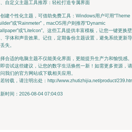
五、自定义主题工具推荐：轻松打造专属界面
创建个性化主题，可借助免费工具：Windows用户可用“Theme
uilder”或“Rainmeter”，macOS用户则推荐“Dynamic
allpaper”或“LiteIcon”。这些工具提供丰富模板，让您一键更换壁
纸、字体和声音效果。记住，定期备份主题设置，避免系统更新
致丢失。
选择合适的电脑主题不仅能美化界面，更能提升生产力和愉悦感
立即尝试这些建议，让您的数字生活焕然一新！如需更多资源，
访问我们的官方网站或下载相关应用。
若转载，请注明出处：http://www.zhutizhijia.net/product/239.ht
新时间：2026-08-04 07:04:03